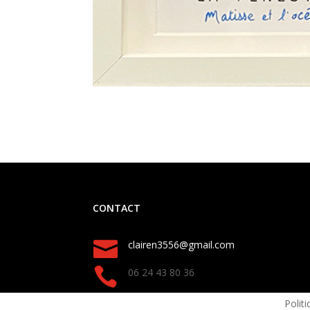
CONTACT

clairen3556@gmail.com

06 24 43 80 36
Politi