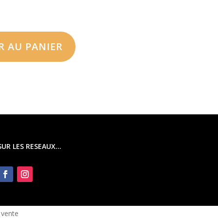
R AU PANIER
SUR LES RESEAUX…
 vente