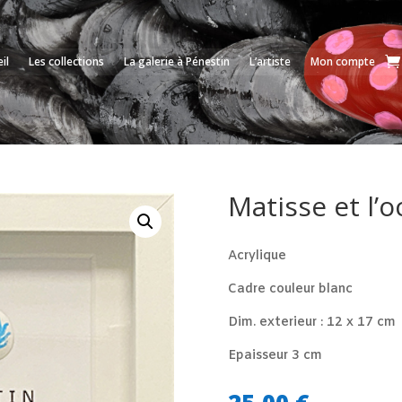
il
Les collections
La galerie à Pénestin
L’artiste
Mon compte
Matisse et l’
Acrylique
Cadre couleur blanc
Dim. exterieur : 12 x 17 cm
Epaisseur 3 cm