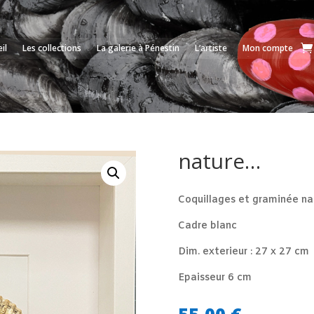
il
Les collections
La galerie à Pénestin
L’artiste
Mon compte
nature…
Coquillages et graminée na
Cadre blanc
Dim. exterieur : 27 x 27 cm
Epaisseur 6 cm