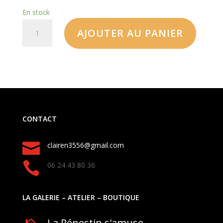
En stock
AJOUTER AU PANIER
CONTACT

clairen3556@gmail.com

06 24 43 80 36
LA GALERIE – ATELIER – BOUTIQUE
La Pénestin s'amuse